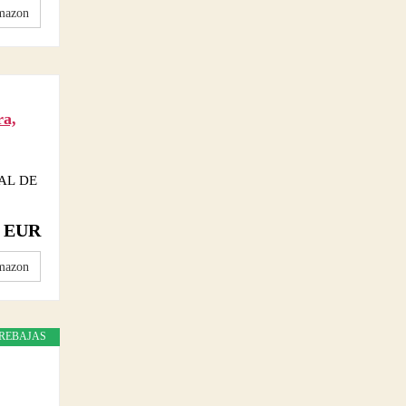
mazon
ra,
AL DE
5 EUR
mazon
REBAJAS