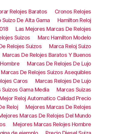
rar Relojes Baratos
Cronos Relojes
o Suizo De Alta Gama
Hamilton Reloj
2018
Las Mejores Marcas De Relojes
lojes Suizos
Marc Hamilton Modelo
De Relojes Suizos
Marca Reloj Suizo
Marcas De Relojes Baratos Y Buenos
e Hombre
Marcas De Relojes De Lujo
Marcas De Relojes Suizos Asequibles
lojes Caros
Marcas Relojes De Lujo
s Suizos Gama Media
Marcas Suizas
Mejor Reloj Automatico Calidad Precio
e Reloj
Mejores Marcas De Relojes
Mejores Marcas De Relojes Del Mundo
zos
Mejores Marcas Relojes Hombre
gina de ejemplo
Precio Diesel Suiza