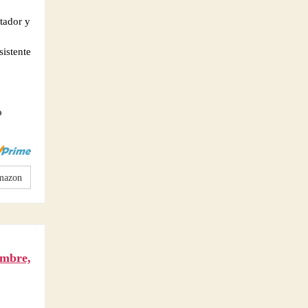
tador y
sistente
o
mazon
ombre,