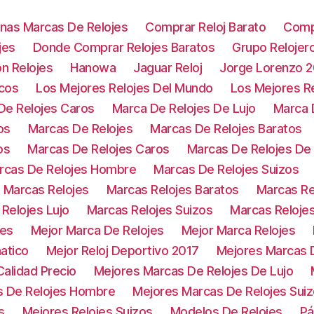
nas Marcas De Relojes
Comprar Reloj Barato
Comp
jes
Donde Comprar Relojes Baratos
Grupo Relojer
on Relojes
Hanowa
Jaguar Reloj
Jorge Lorenzo 
icos
Los Mejores Relojes Del Mundo
Los Mejores Re
De Relojes Caros
Marca De Relojes De Lujo
Marca 
os
Marcas De Relojes
Marcas De Relojes Baratos
os
Marcas De Relojes Caros
Marcas De Relojes D
rcas De Relojes Hombre
Marcas De Relojes Suizos
Marcas Relojes
Marcas Relojes Baratos
Marcas Re
Relojes Lujo
Marcas Relojes Suizos
Marcas Reloje
jes
Mejor Marca De Relojes
Mejor Marca Relojes
atico
Mejor Reloj Deportivo 2017
Mejores Marcas D
alidad Precio
Mejores Marcas De Relojes De Lujo
s De Relojes Hombre
Mejores Marcas De Relojes Sui
s
Mejores Relojes Suizos
Modelos De Relojes
Pá