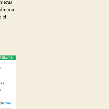
 piezas
dinaria
o el
REBAJAS
e
ión
e