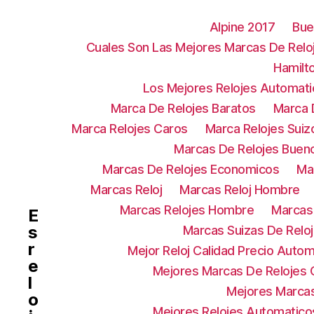
Alpine 2017
Bue
Cuales Son Las Mejores Marcas De Relo
Hamilt
Los Mejores Relojes Automat
Marca De Relojes Baratos
Marca 
Marca Relojes Caros
Marca Relojes Suiz
Marcas De Relojes Buen
Marcas De Relojes Economicos
Ma
Marcas Reloj
Marcas Reloj Hombre
Marcas Relojes Hombre
Marcas 
E
s
Marcas Suizas De Relo
r
Mejor Reloj Calidad Precio Autom
e
Mejores Marcas De Relojes C
l
Mejores Marca
o
Mejores Relojes Automatico