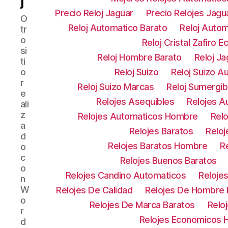
j
Precio Reloj Jaguar
Precio Relojes Jagu
O
Reloj Automatico Barato
Reloj Auto
tr
o
Reloj Cristal Zafiro 
si
Reloj Hombre Barato
Reloj Ja
ti
o
Reloj Suizo
Reloj Suizo A
r
Reloj Suizo Marcas
Reloj Sumergib
e
Relojes Asequibles
Relojes A
ali
z
Relojes Automaticos Hombre
Rel
a
Relojes Baratos
Relo
d
Relojes Baratos Hombre
R
o
c
Relojes Buenos Baratos
o
Relojes Candino Automaticos
Reloje
n
W
Relojes De Calidad
Relojes De Hombre 
o
Relojes De Marca Baratos
Relo
r
Relojes Economicos
d