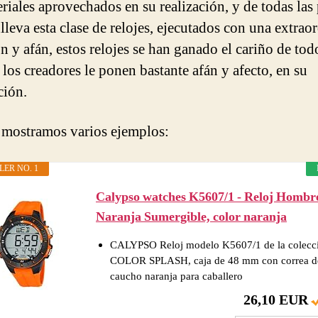
eriales aprovechados en su realización, y de todas las
lleva esta clase de relojes, ejecutados con una extraor
n y afán, estos relojes se han ganado el cariño de tod
los creadores le ponen bastante afán y afecto, en su
ción.
 mostramos varios ejemplos:
LER NO. 1
Calypso watches K5607/1 - Reloj Hombr
Naranja Sumergible, color naranja
CALYPSO Reloj modelo K5607/1 de la colecc
COLOR SPLASH, caja de 48 mm con correa d
caucho naranja para caballero
26,10 EUR