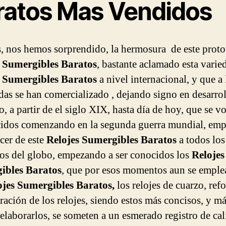
ratos Mas Vendidos
, nos hemos sorprendido, la hermosura de este proto
s Sumergibles Baratos
, bastante aclamado esta varie
s Sumergibles Baratos
a nivel internacional, y que a 
das se han comercializado , dejando signo en desarro
o, a partir de el siglo XIX, hasta día de hoy, que se v
idos comenzando en la segunda guerra mundial, em
ecer de este
Relojes Sumergibles Baratos
a todos los
rios del globo, empezando a ser conocidos los
Relojes
ibles Baratos
, que por esos momentos aun se empl
ojes Sumergibles Baratos,
los relojes de cuarzo, re
oración de los relojes, siendo estos más concisos, y m
 elaborarlos, se someten a un esmerado registro de cal