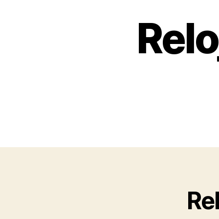
Relo
Re