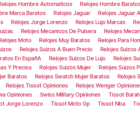
Relojes Hombre Automaticos
Relojes Hombre Barato
bre Marca Baratos
Relojes Jaguar
Relojes Jaguar 
os
Relojes Jorge Lorenzo
Relojes Lujo Marcas
Re
uizas
Relojes Mecanicos De Pulsera
Relojes Mecan
Relojes Moto
Relojes Muy Baratos
Relojes Para Ho
uizos
Relojes Suizos A Buen Precio
Relojes Suizos
aratos En EspañA
Relojes Suizos De Lujo
Relojes S
cas Y Precios
Relojes Suizos Mujer
Relojes Suizos 
jer Baratos
Relojes Swatch Mujer Baratos
Relojes 
Relojes Tissot Opiniones
Relojes Wenger Opinione
owa Opiniones
Swiss Military Opiniones
Tissot Barat
ot Jorge Lorenzo
Tissot Moto Gp
Tissot Nba
To