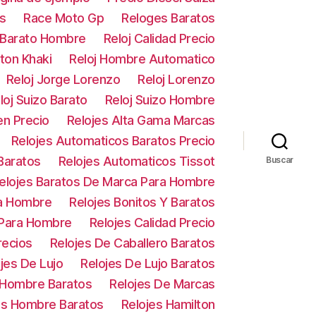
s
Race Moto Gp
Reloges Baratos
 Barato Hombre
Reloj Calidad Precio
lton Khaki
Reloj Hombre Automatico
Reloj Jorge Lorenzo
Reloj Lorenzo
loj Suizo Barato
Reloj Suizo Hombre
en Precio
Relojes Alta Gama Marcas
Relojes Automaticos Baratos Precio
Baratos
Relojes Automaticos Tissot
Buscar
elojes Baratos De Marca Para Hombre
ra Hombre
Relojes Bonitos Y Baratos
 Para Hombre
Relojes Calidad Precio
recios
Relojes De Caballero Baratos
jes De Lujo
Relojes De Lujo Baratos
 Hombre Baratos
Relojes De Marcas
es Hombre Baratos
Relojes Hamilton