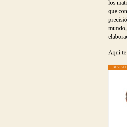
los mat
que con
precisió
mundo, 
elabora
Aqui te
BESTSEL