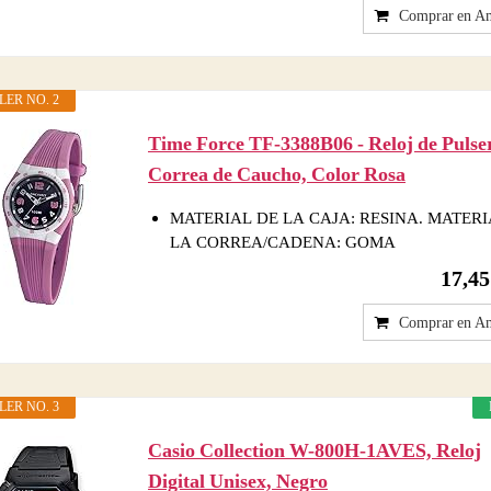
Comprar en A
LER NO. 2
Time Force TF-3388B06 - Reloj de Pulse
Correa de Caucho, Color Rosa
MATERIAL DE LA CAJA: RESINA. MATERI
LA CORREA/CADENA: GOMA
17,4
Comprar en A
LER NO. 3
Casio Collection W-800H-1AVES, Reloj
Digital Unisex, Negro