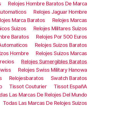
s
Relojes Hombre Baratos De Marca
Automaticos
Relojes Jaguar Hombre
lojes Marca Baratos
Relojes Marcas
icos Suizos
Relojes Militares Suizos
mbre Baratos
Relojes Por 500 Euros
 Automaticos
Relojes Suizos Baratos
uizos Hombre
Relojes Suizos Marcas
Precios
Relojes Sumergibles Baratos
Swiss
Relojes Swiss Military Hanowa
s
Relojesbaratos
Swatch Baratos
o
Tissot Couturier
Tissot EspañA
das Las Marcas De Relojes Del Mundo
Todas Las Marcas De Relojes Suizos