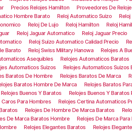
ar
Precios Relojes Hamilton
Proveedores De Reloje
matico Hombre Barato
Reloj Automatico Suizo
Reloj
Economico
Reloj De Lujo
Reloj Hamilton
Reloj Hami
guar
Reloj Jaguar Automatico
Reloj Jaguar Precio
utomatico
Reloj Suizo Automatico Calidad Precio
Re
le Barato
Reloj Swiss Military Hanowa
Relojes A Bu
utomaticos Asequibles
Relojes Automaticos Baratos
ojes Automaticos Suizos
Relojes Automaticos Suizos 
jes Baratos De Hombre
Relojes Baratos De Marca
R
elojes Baratos Hombre De Marca
Relojes Baratos Pa
Relojes Buenos Y Baratos
Relojes Buenos Y Baratos
s Caros Para Hombres
Relojes Certina Automaticos P
Baratos
Relojes De Hombre De Marca Baratos
Relo
jes De Marca Baratos Hombre
Relojes De Marca Para
 Hombre
Relojes Elegantes Baratos
Relojes Elegant