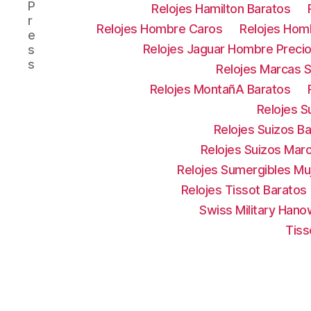
P
Relojes Hamilton Baratos
r
Relojes Hombre Caros
Relojes Hom
e
Relojes Jaguar Hombre Preci
s
s
Relojes Marcas S
Relojes MontañA Baratos
Relojes S
Relojes Suizos B
Relojes Suizos Mar
Relojes Sumergibles Mu
Relojes Tissot Baratos
Swiss Military Han
Tiss