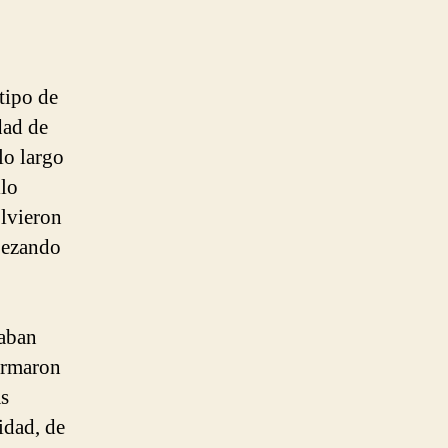
tipo de
dad de
lo largo
llo
olvieron
pezando
eaban
formaron
ás
idad, de