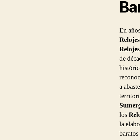
Ba
En años
Reloje
Reloje
de déca
históric
reconoc
a abast
territo
Sumerg
los
Rel
la elab
baratos