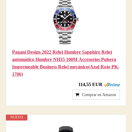
Pagani Design 2022 Reloj Hombre Sapphire Reloj
automático Hombre NH35 100M Accesorios Pulsera
Impermeable Business Reloj mecánico(Azul Rojo PK-
1706)
114,55 EUR
Comprar en Amazon
NUEVO