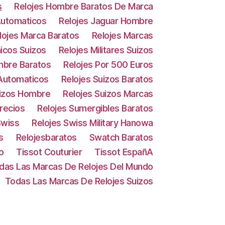
s
Relojes Hombre Baratos De Marca
Automaticos
Relojes Jaguar Hombre
lojes Marca Baratos
Relojes Marcas
icos Suizos
Relojes Militares Suizos
mbre Baratos
Relojes Por 500 Euros
 Automaticos
Relojes Suizos Baratos
uizos Hombre
Relojes Suizos Marcas
Precios
Relojes Sumergibles Baratos
Swiss
Relojes Swiss Military Hanowa
s
Relojesbaratos
Swatch Baratos
o
Tissot Couturier
Tissot EspañA
das Las Marcas De Relojes Del Mundo
Todas Las Marcas De Relojes Suizos