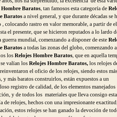
 años, nos ha sorprendido, la excelencia de esta vari
s Hombre Baratos
, tan famosos esta categoría de
Rel
e Baratos
a nivel general, y que durante décadas se 
 , colocando rastro en valor memorable, a partir de el
ta el presente, que se hicieron reputados a lo lardo d
 guerra mundial, comenzando a disponer de este
Rel
e Baratos
a todas las zonas del globo, comenzando a
os los
Relojes Hombre Baratos
, que en aquella te
 se valían los
Relojes Hombre Baratos,
los relojes d
reinventaron el oficio de los relojes, siendo estos má
s, y más baratos construirlos, están expuestos a un
loso registro de calidad, de los elementos manejados
ción, y de todos los materiales que lleva consigo esta
ía de relojes, hechos con una impresionante exactitud
ación, estos relojes se han ganado la devoción de tod