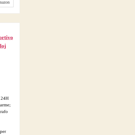
mazon
ortivo
loj
/ 24H
larme;
rafo
per