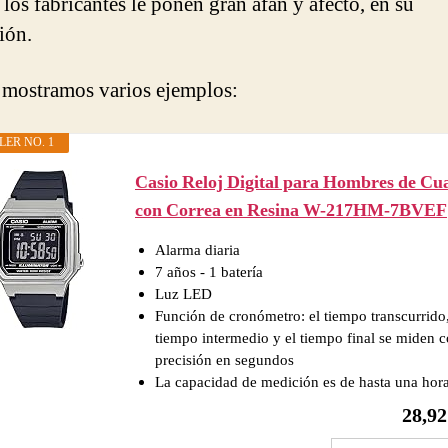
los fabricantes le ponen gran afán y afecto, en su
ión.
 mostramos varios ejemplos:
LER NO. 1
Casio Reloj Digital para Hombres de Cu
con Correa en Resina W-217HM-7BVEF
Alarma diaria
7 años - 1 batería
Luz LED
Función de cronómetro: el tiempo transcurrido,
tiempo intermedio y el tiempo final se miden 
precisión en segundos
La capacidad de medición es de hasta una hor
28,9