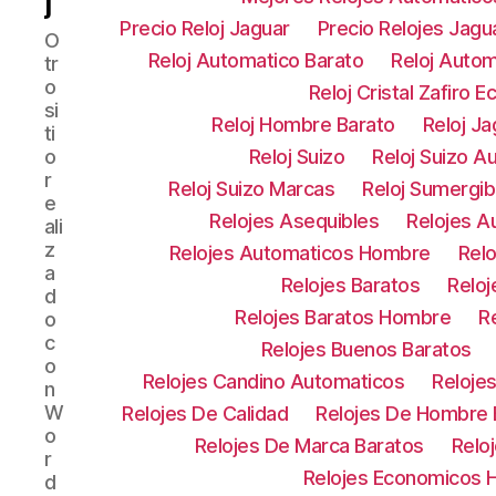
j
Precio Reloj Jaguar
Precio Relojes Jagu
O
Reloj Automatico Barato
Reloj Auto
tr
o
Reloj Cristal Zafiro 
si
Reloj Hombre Barato
Reloj Ja
ti
o
Reloj Suizo
Reloj Suizo A
r
Reloj Suizo Marcas
Reloj Sumergib
e
Relojes Asequibles
Relojes A
ali
z
Relojes Automaticos Hombre
Rel
a
Relojes Baratos
Relo
d
Relojes Baratos Hombre
R
o
c
Relojes Buenos Baratos
o
Relojes Candino Automaticos
Reloje
n
W
Relojes De Calidad
Relojes De Hombre 
o
Relojes De Marca Baratos
Relo
r
Relojes Economicos
d