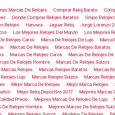
nas Marcas De Relojes
Comprar Reloj Barato
Comp
jes
Donde Comprar Relojes Baratos
Grupo Relojer
on Relojes
Hanowa
Jaguar Reloj
Jorge Lorenzo 
icos
Los Mejores Relojes Del Mundo
Los Mejores Re
De Relojes Caros
Marca De Relojes De Lujo
Marca 
os
Marcas De Relojes
Marcas De Relojes Baratos
os
Marcas De Relojes Caros
Marcas De Relojes D
rcas De Relojes Hombre
Marcas De Relojes Suizos
Marcas Relojes
Marcas Relojes Baratos
Marcas Re
Relojes Lujo
Marcas Relojes Suizos
Marcas Reloje
jes
Mejor Marca De Relojes
Mejor Marca Relojes
atico
Mejor Reloj Deportivo 2017
Mejores Marcas D
alidad Precio
Mejores Marcas De Relojes De Lujo
s De Relojes Hombre
Mejores Marcas De Relojes Sui
s
Mejores Relojes Suizos
Modelos De Relojes
Pá