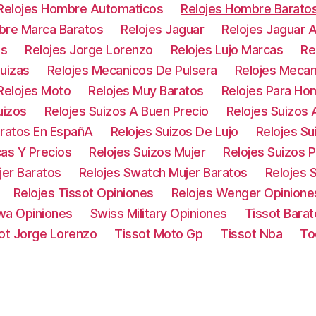
Relojes Hombre Automaticos
Relojes Hombre Barato
bre Marca Baratos
Relojes Jaguar
Relojes Jaguar 
os
Relojes Jorge Lorenzo
Relojes Lujo Marcas
Re
uizas
Relojes Mecanicos De Pulsera
Relojes Mecan
Relojes Moto
Relojes Muy Baratos
Relojes Para Ho
uizos
Relojes Suizos A Buen Precio
Relojes Suizos
aratos En EspañA
Relojes Suizos De Lujo
Relojes S
cas Y Precios
Relojes Suizos Mujer
Relojes Suizos 
jer Baratos
Relojes Swatch Mujer Baratos
Relojes 
Relojes Tissot Opiniones
Relojes Wenger Opinione
owa Opiniones
Swiss Military Opiniones
Tissot Barat
ot Jorge Lorenzo
Tissot Moto Gp
Tissot Nba
To