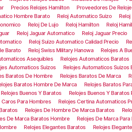
ar
Precios Relojes Hamilton
Proveedores De Reloje
matico Hombre Barato
Reloj Automatico Suizo
Reloj
Economico
Reloj De Lujo
Reloj Hamilton
Reloj Hami
guar
Reloj Jaguar Automatico
Reloj Jaguar Precio
utomatico
Reloj Suizo Automatico Calidad Precio
Re
le Barato
Reloj Swiss Military Hanowa
Relojes A Bu
utomaticos Asequibles
Relojes Automaticos Baratos
ojes Automaticos Suizos
Relojes Automaticos Suizos 
jes Baratos De Hombre
Relojes Baratos De Marca
R
elojes Baratos Hombre De Marca
Relojes Baratos Pa
Relojes Buenos Y Baratos
Relojes Buenos Y Baratos
s Caros Para Hombres
Relojes Certina Automaticos P
Baratos
Relojes De Hombre De Marca Baratos
Relo
jes De Marca Baratos Hombre
Relojes De Marca Para
 Hombre
Relojes Elegantes Baratos
Relojes Elegant