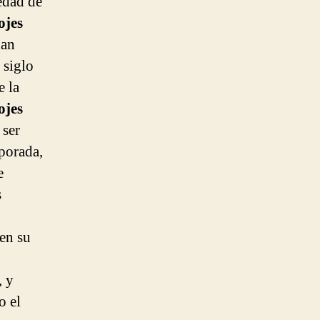
edad de
ojes
han
 siglo
e la
ojes
 ser
mporada,
e
s
 en su
, y
o el