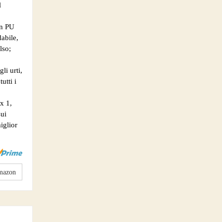
l
n PU
abile,
lso;
i urti,
utti i
x 1,
sui
miglior
mazon