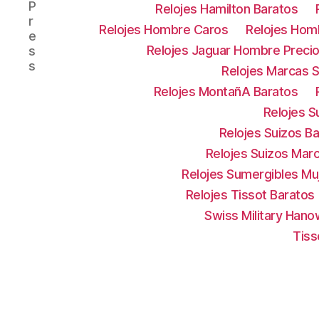
P
Relojes Hamilton Baratos
r
Relojes Hombre Caros
Relojes Hom
e
Relojes Jaguar Hombre Preci
s
s
Relojes Marcas S
Relojes MontañA Baratos
Relojes S
Relojes Suizos B
Relojes Suizos Mar
Relojes Sumergibles Mu
Relojes Tissot Baratos
Swiss Military Han
Tiss