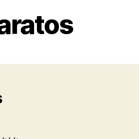
aratos
s