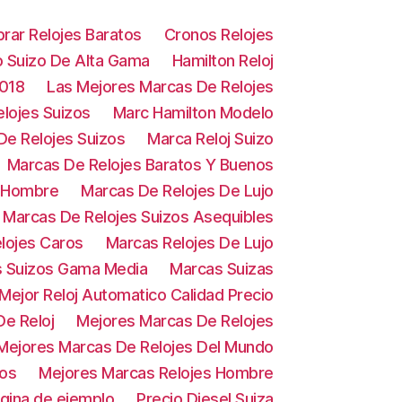
rar Relojes Baratos
Cronos Relojes
o Suizo De Alta Gama
Hamilton Reloj
2018
Las Mejores Marcas De Relojes
lojes Suizos
Marc Hamilton Modelo
De Relojes Suizos
Marca Reloj Suizo
Marcas De Relojes Baratos Y Buenos
e Hombre
Marcas De Relojes De Lujo
Marcas De Relojes Suizos Asequibles
lojes Caros
Marcas Relojes De Lujo
s Suizos Gama Media
Marcas Suizas
Mejor Reloj Automatico Calidad Precio
e Reloj
Mejores Marcas De Relojes
Mejores Marcas De Relojes Del Mundo
zos
Mejores Marcas Relojes Hombre
gina de ejemplo
Precio Diesel Suiza