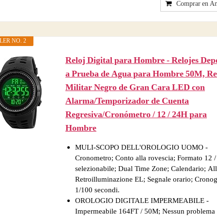
Comprar en A
LER NO. 2
Reloj Digital para Hombre - Relojes Dep
a Prueba de Agua para Hombre 50M, Re
Militar Negro de Gran Cara LED con
Alarma/Temporizador de Cuenta
Regresiva/Cronómetro / 12 / 24H para
Hombre
MULI-SCOPO DELL'OROLOGIO UOMO -
Cronometro; Conto alla rovescia; Formato 12 
selezionabile; Dual Time Zone; Calendario; Al
Retroilluminazione EL; Segnale orario; Cronog
1/100 secondi.
OROLOGIO DIGITALE IMPERMEABILE -
Impermeabile 164FT / 50M; Nessun problema 