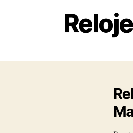
Reloj
Re
Ma