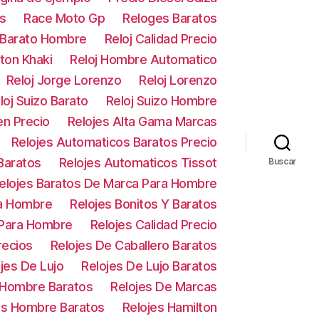
s
Race Moto Gp
Reloges Baratos
 Barato Hombre
Reloj Calidad Precio
lton Khaki
Reloj Hombre Automatico
Reloj Jorge Lorenzo
Reloj Lorenzo
loj Suizo Barato
Reloj Suizo Hombre
en Precio
Relojes Alta Gama Marcas
Relojes Automaticos Baratos Precio
Baratos
Relojes Automaticos Tissot
Buscar
elojes Baratos De Marca Para Hombre
ra Hombre
Relojes Bonitos Y Baratos
 Para Hombre
Relojes Calidad Precio
recios
Relojes De Caballero Baratos
jes De Lujo
Relojes De Lujo Baratos
 Hombre Baratos
Relojes De Marcas
es Hombre Baratos
Relojes Hamilton