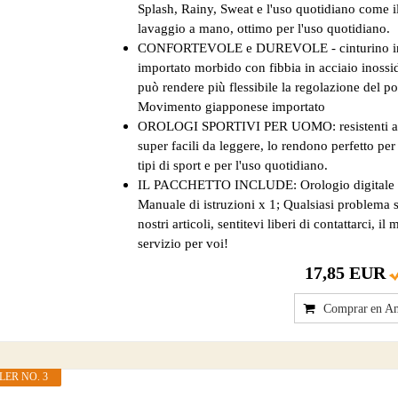
Splash, Rainy, Sweat e l'uso quotidiano come i
lavaggio a mano, ottimo per l'uso quotidiano.
CONFORTEVOLE e DUREVOLE - cinturino i
importato morbido con fibbia in acciaio inossid
può rendere più flessibile la regolazione del po
Movimento giapponese importato
OROLOGI SPORTIVI PER UOMO: resistenti agl
super facili da leggere, lo rendono perfetto per t
tipi di sport e per l'uso quotidiano.
IL PACCHETTO INCLUDE: Orologio digitale 
Manuale di istruzioni x 1; Qualsiasi problema 
nostri articoli, sentitevi liberi di contattarci, il 
servizio per voi!
17,85 EUR
Comprar en A
LER NO. 3