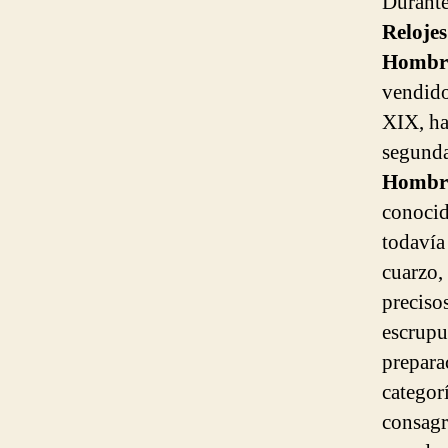
Durante
Reloje
Hombr
vendido
XIX, has
segunda
Hombr
conocid
todavía
cuarzo, 
preciso
escrupu
prepara
categor
consagr