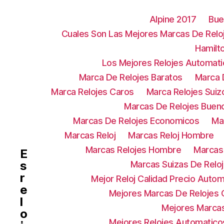
Alpine 2017
Bue
Cuales Son Las Mejores Marcas De Relo
Hamilt
Los Mejores Relojes Automat
Marca De Relojes Baratos
Marca 
Marca Relojes Caros
Marca Relojes Suiz
Marcas De Relojes Buen
Marcas De Relojes Economicos
Ma
Marcas Reloj
Marcas Reloj Hombre
Marcas Relojes Hombre
Marcas 
E
s
Marcas Suizas De Relo
r
Mejor Reloj Calidad Precio Autom
e
Mejores Marcas De Relojes C
l
Mejores Marca
o
Mejores Relojes Automatico