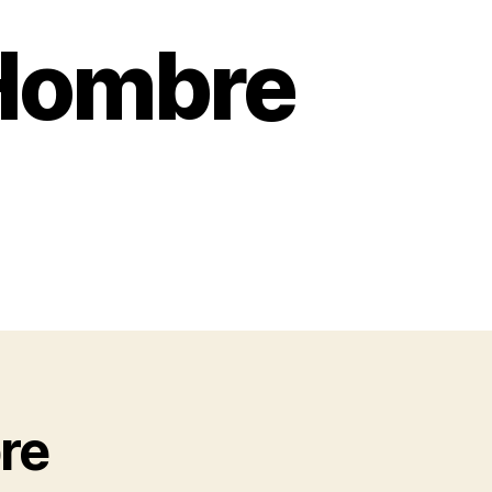
 Hombre
re