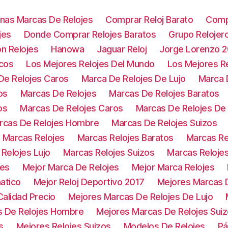
nas Marcas De Relojes
Comprar Reloj Barato
Comp
jes
Donde Comprar Relojes Baratos
Grupo Relojer
on Relojes
Hanowa
Jaguar Reloj
Jorge Lorenzo 
icos
Los Mejores Relojes Del Mundo
Los Mejores Re
De Relojes Caros
Marca De Relojes De Lujo
Marca 
os
Marcas De Relojes
Marcas De Relojes Baratos
os
Marcas De Relojes Caros
Marcas De Relojes D
rcas De Relojes Hombre
Marcas De Relojes Suizos
Marcas Relojes
Marcas Relojes Baratos
Marcas Re
Relojes Lujo
Marcas Relojes Suizos
Marcas Reloje
jes
Mejor Marca De Relojes
Mejor Marca Relojes
atico
Mejor Reloj Deportivo 2017
Mejores Marcas D
alidad Precio
Mejores Marcas De Relojes De Lujo
s De Relojes Hombre
Mejores Marcas De Relojes Sui
s
Mejores Relojes Suizos
Modelos De Relojes
Pá