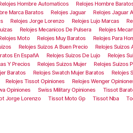
Relojes Hombre Automaticos
Relojes Hombre Barato
bre Marca Baratos
Relojes Jaguar
Relojes Jaguar 
os
Relojes Jorge Lorenzo
Relojes Lujo Marcas
Re
uizas
Relojes Mecanicos De Pulsera
Relojes Mecan
Relojes Moto
Relojes Muy Baratos
Relojes Para Ho
uizos
Relojes Suizos A Buen Precio
Relojes Suizos
aratos En EspañA
Relojes Suizos De Lujo
Relojes S
cas Y Precios
Relojes Suizos Mujer
Relojes Suizos 
jer Baratos
Relojes Swatch Mujer Baratos
Relojes 
Relojes Tissot Opiniones
Relojes Wenger Opinione
owa Opiniones
Swiss Military Opiniones
Tissot Barat
ot Jorge Lorenzo
Tissot Moto Gp
Tissot Nba
To