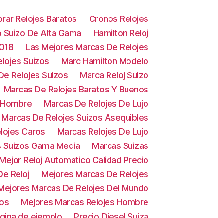
rar Relojes Baratos
Cronos Relojes
o Suizo De Alta Gama
Hamilton Reloj
2018
Las Mejores Marcas De Relojes
lojes Suizos
Marc Hamilton Modelo
De Relojes Suizos
Marca Reloj Suizo
Marcas De Relojes Baratos Y Buenos
e Hombre
Marcas De Relojes De Lujo
Marcas De Relojes Suizos Asequibles
lojes Caros
Marcas Relojes De Lujo
s Suizos Gama Media
Marcas Suizas
Mejor Reloj Automatico Calidad Precio
e Reloj
Mejores Marcas De Relojes
Mejores Marcas De Relojes Del Mundo
zos
Mejores Marcas Relojes Hombre
gina de ejemplo
Precio Diesel Suiza