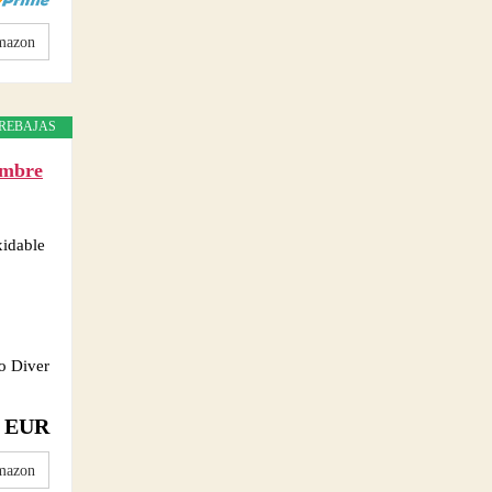
mazon
REBAJAS
ombre
xidable
ro Diver
0 EUR
mazon