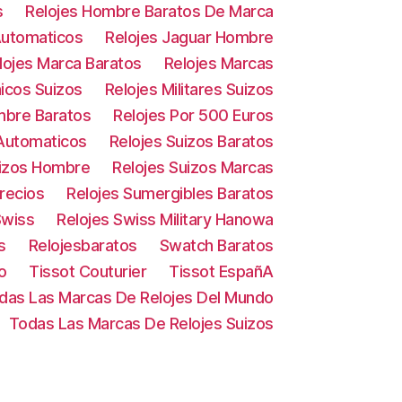
s
Relojes Hombre Baratos De Marca
Automaticos
Relojes Jaguar Hombre
lojes Marca Baratos
Relojes Marcas
icos Suizos
Relojes Militares Suizos
mbre Baratos
Relojes Por 500 Euros
 Automaticos
Relojes Suizos Baratos
uizos Hombre
Relojes Suizos Marcas
Precios
Relojes Sumergibles Baratos
Swiss
Relojes Swiss Military Hanowa
s
Relojesbaratos
Swatch Baratos
o
Tissot Couturier
Tissot EspañA
das Las Marcas De Relojes Del Mundo
Todas Las Marcas De Relojes Suizos