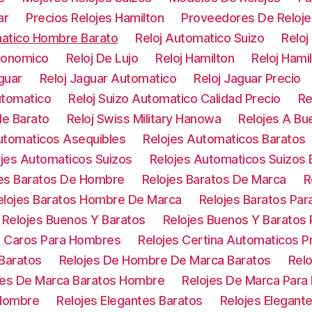
ar
Precios Relojes Hamilton
Proveedores De Reloje
matico Hombre Barato
Reloj Automatico Suizo
Reloj
Economico
Reloj De Lujo
Reloj Hamilton
Reloj Hami
guar
Reloj Jaguar Automatico
Reloj Jaguar Precio
utomatico
Reloj Suizo Automatico Calidad Precio
Re
le Barato
Reloj Swiss Military Hanowa
Relojes A Bu
utomaticos Asequibles
Relojes Automaticos Baratos
ojes Automaticos Suizos
Relojes Automaticos Suizos 
jes Baratos De Hombre
Relojes Baratos De Marca
R
elojes Baratos Hombre De Marca
Relojes Baratos Pa
Relojes Buenos Y Baratos
Relojes Buenos Y Baratos
s Caros Para Hombres
Relojes Certina Automaticos P
Baratos
Relojes De Hombre De Marca Baratos
Relo
jes De Marca Baratos Hombre
Relojes De Marca Para
 Hombre
Relojes Elegantes Baratos
Relojes Elegant