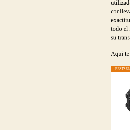
utiliza
conllev
exactit
todo el
su tran
Aqui te
BESTSEL