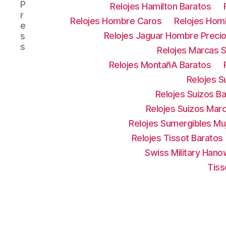
P
Relojes Hamilton Baratos
r
Relojes Hombre Caros
Relojes Hom
e
Relojes Jaguar Hombre Preci
s
s
Relojes Marcas S
Relojes MontañA Baratos
Relojes S
Relojes Suizos B
Relojes Suizos Mar
Relojes Sumergibles Mu
Relojes Tissot Baratos
Swiss Military Han
Tiss