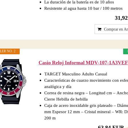
La duración de la batería es de 10 años
Resistente al agua hasta 10 bar / 100 metros
31,9
Comprar en A
LER NO. 2
Casio Reloj Informal MDV-107-1A3VEF
TARGET Masculino Adulto Casual
Características de cuarzo movimiento con esfe
analógica y día
Correa de resina negra – Longitud cm – Anc
Cierre Hebilla de hebilla
Caja de acero inoxidable gris plateado – Diám
mm Espesor 12 mm – Cristal mineral – WR: Di
200 m
63,84 EUR