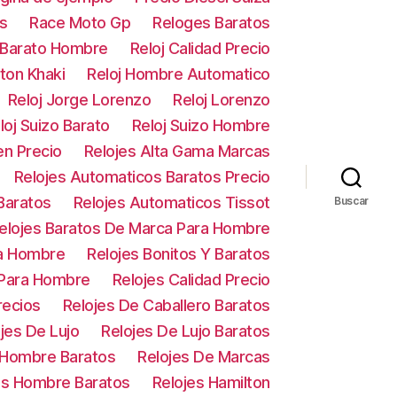
s
Race Moto Gp
Reloges Baratos
 Barato Hombre
Reloj Calidad Precio
lton Khaki
Reloj Hombre Automatico
Reloj Jorge Lorenzo
Reloj Lorenzo
loj Suizo Barato
Reloj Suizo Hombre
en Precio
Relojes Alta Gama Marcas
Relojes Automaticos Baratos Precio
Baratos
Relojes Automaticos Tissot
Buscar
elojes Baratos De Marca Para Hombre
ra Hombre
Relojes Bonitos Y Baratos
 Para Hombre
Relojes Calidad Precio
recios
Relojes De Caballero Baratos
jes De Lujo
Relojes De Lujo Baratos
 Hombre Baratos
Relojes De Marcas
es Hombre Baratos
Relojes Hamilton