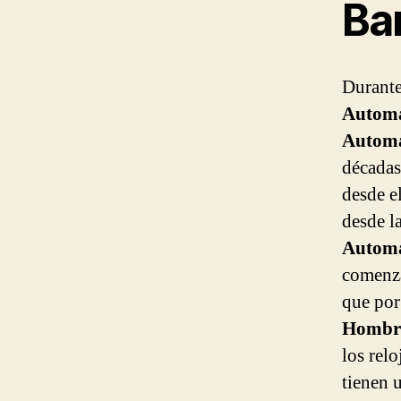
Ba
Durante
Automa
Automa
décadas
desde e
desde l
Automa
comenza
que por
Hombre
los relo
tienen 