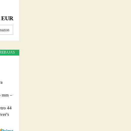
2 EUR
mazon
REBAJAS
ra
ho mm –
etro 44
ver's