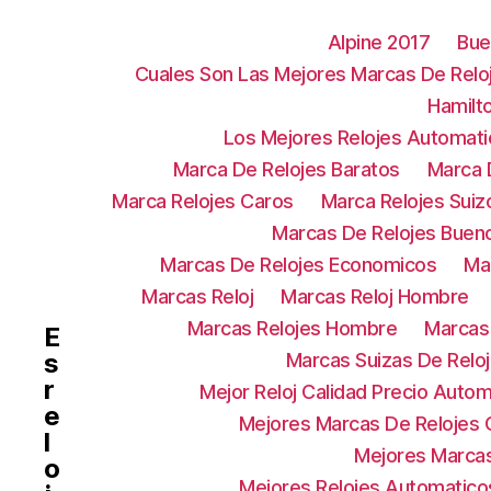
Alpine 2017
Bue
Cuales Son Las Mejores Marcas De Relo
Hamilt
Los Mejores Relojes Automat
Marca De Relojes Baratos
Marca 
Marca Relojes Caros
Marca Relojes Suiz
Marcas De Relojes Buen
Marcas De Relojes Economicos
Ma
Marcas Reloj
Marcas Reloj Hombre
Marcas Relojes Hombre
Marcas 
E
s
Marcas Suizas De Relo
r
Mejor Reloj Calidad Precio Autom
e
Mejores Marcas De Relojes C
l
Mejores Marca
o
Mejores Relojes Automatico