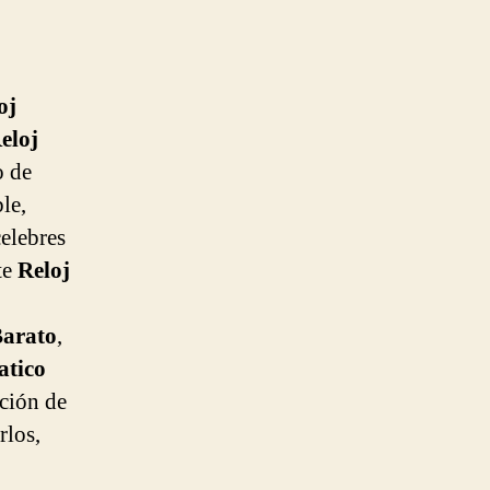
oj
eloj
o de
le,
celebres
te
Reloj
Barato
,
atico
ación de
rlos,