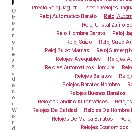
j
Precio Reloj Jaguar
Precio Relojes Jagu
O
Reloj Automatico Barato
Reloj Auto
tr
o
Reloj Cristal Zafiro 
si
Reloj Hombre Barato
Reloj Ja
ti
o
Reloj Suizo
Reloj Suizo A
r
Reloj Suizo Marcas
Reloj Sumergib
e
Relojes Asequibles
Relojes A
ali
z
Relojes Automaticos Hombre
Rel
a
Relojes Baratos
Relo
d
Relojes Baratos Hombre
R
o
c
Relojes Buenos Baratos
o
Relojes Candino Automaticos
Reloje
n
W
Relojes De Calidad
Relojes De Hombre 
o
Relojes De Marca Baratos
Relo
r
Relojes Economicos
d