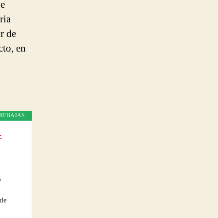
ue
ria
r de
cto, en
REBAJAS
-
s
 de