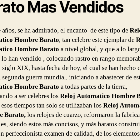
rato Mas Vendidos
 años, se ha admirado, el encanto de este tipo de
Rel
tico Hombre Barato
, tan celebre este ejemplar de
R
tico Hombre Barato
a nivel global, y que a lo larg
 lo han vendido , colocando rastro en rango memorab
l siglo XIX, hasta fecha de hoy, el cual se han hecho 
a segunda guerra mundial, iniciando a abastecer de es
tico Hombre Barato
a todas partes de la tierra,
ndo a ser celebres los
Reloj Automatico Hombre 
 esos tiempos tan solo se utilizaban los
Reloj Autom
 Barato,
los relojes de cuarzo, reformaron la fabric
jes, siendo estos más concisos, y más baratos construi
un perfeccionista examen de calidad, de los elementos