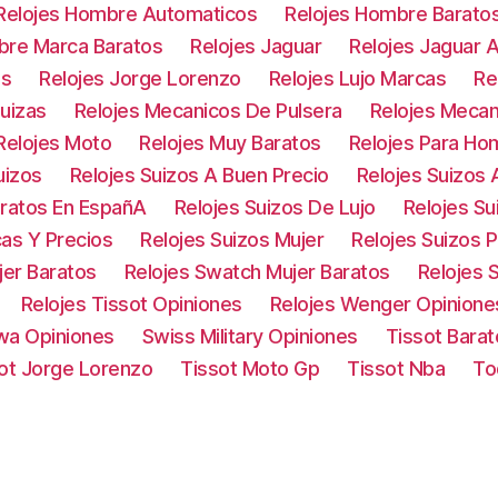
Relojes Hombre Automaticos
Relojes Hombre Barato
bre Marca Baratos
Relojes Jaguar
Relojes Jaguar 
os
Relojes Jorge Lorenzo
Relojes Lujo Marcas
Re
uizas
Relojes Mecanicos De Pulsera
Relojes Mecan
Relojes Moto
Relojes Muy Baratos
Relojes Para Ho
uizos
Relojes Suizos A Buen Precio
Relojes Suizos
aratos En EspañA
Relojes Suizos De Lujo
Relojes S
cas Y Precios
Relojes Suizos Mujer
Relojes Suizos 
jer Baratos
Relojes Swatch Mujer Baratos
Relojes 
Relojes Tissot Opiniones
Relojes Wenger Opinione
owa Opiniones
Swiss Military Opiniones
Tissot Barat
ot Jorge Lorenzo
Tissot Moto Gp
Tissot Nba
To