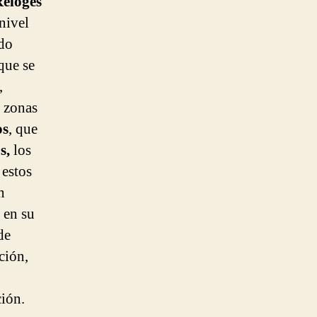
eloges
 nivel
ndo
 que se
,
s zonas
os
, que
s,
los
 estos
n
 en su
de
ción,
ción.