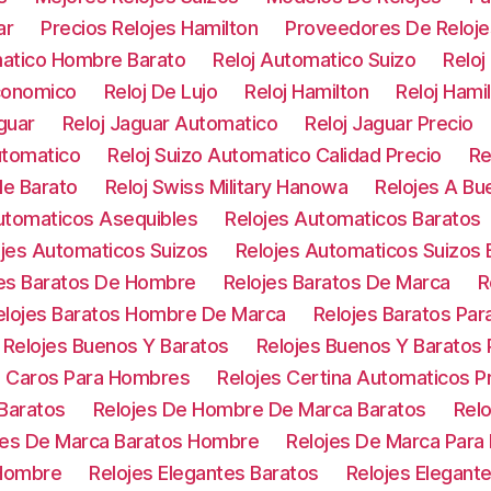
ar
Precios Relojes Hamilton
Proveedores De Reloje
matico Hombre Barato
Reloj Automatico Suizo
Reloj
Economico
Reloj De Lujo
Reloj Hamilton
Reloj Hami
guar
Reloj Jaguar Automatico
Reloj Jaguar Precio
utomatico
Reloj Suizo Automatico Calidad Precio
Re
le Barato
Reloj Swiss Military Hanowa
Relojes A Bu
utomaticos Asequibles
Relojes Automaticos Baratos
ojes Automaticos Suizos
Relojes Automaticos Suizos 
jes Baratos De Hombre
Relojes Baratos De Marca
R
elojes Baratos Hombre De Marca
Relojes Baratos Pa
Relojes Buenos Y Baratos
Relojes Buenos Y Baratos
s Caros Para Hombres
Relojes Certina Automaticos P
Baratos
Relojes De Hombre De Marca Baratos
Relo
jes De Marca Baratos Hombre
Relojes De Marca Para
 Hombre
Relojes Elegantes Baratos
Relojes Elegant