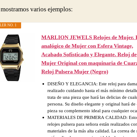
 mostramos varios ejemplos:
LER NO. 1
MARLION JEWELS Relojes de Mujer. R
analógico de Mujer con Esfera Vintage,
Acabado Sofisticado y Elegante. Reloj de
Mujer Original con maquinaria de Cuar
Reloj Pulsera Mujer (Negro)
DISEÑO Y ELEGANCIA: Este reloj para dama
realizado cuidando hasta el más mínimo detall
trata de una pieza que hará las delicias de cual
persona. Su diseño elegante y original hará de 
pieza su complemento ideal para cualquier oca
MATERIALES DE PRIMERA CALIDAD: Esto
relojes pulsera para señora están realizados co
materiales de la más alta calidad. La correa de 