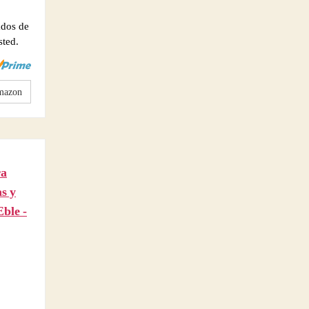
ados de
sted.
mazon
ra
s y
ble -