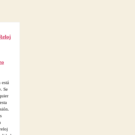
eloj
zo
 está
e. Se
quier
esta
sión.
s
n
reloj