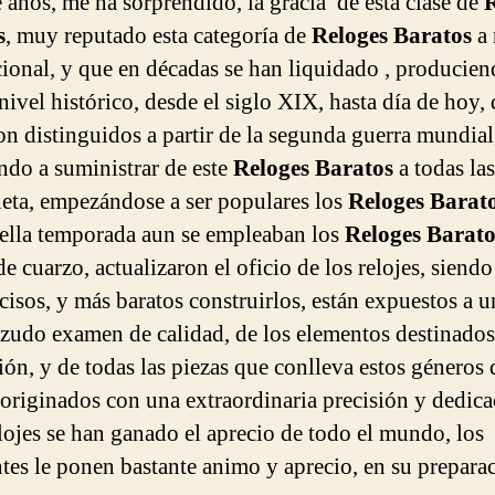
 años, me ha sorprendido, la gracia de esta clase de
R
s
, muy reputado esta categoría de
Reloges Baratos
a
cional, y que en décadas se han liquidado , producie
nivel histórico, desde el siglo XIX, hasta día de hoy,
on distinguidos a partir de la segunda guerra mundial
do a suministrar de este
Reloges Baratos
a todas la
neta, empezándose a ser populares los
Reloges Barat
ella temporada aun se empleaban los
Reloges Barato
de cuarzo, actualizaron el oficio de los relojes, siendo
cisos, y más baratos construirlos, están expuestos a u
zudo examen de calidad, de los elementos destinados
ción, y de todas las piezas que conlleva estos géneros 
, originados con una extraordinaria precisión y dedica
elojes se han ganado el aprecio de todo el mundo, los
ntes le ponen bastante animo y aprecio, en su prepara