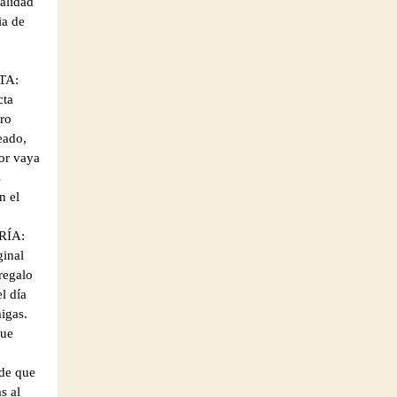
calidad
ia de
TA:
cta
tro
eado,
jor vaya
s
n el
RÍA:
ginal
regalo
l día
igas.
que
de que
s al