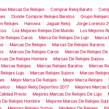
nas Marcas De Relojes
Comprar Reloj Barato
Comp
jes
Donde Comprar Relojes Baratos
Grupo Relojer
on Relojes
Hanowa
Jaguar Reloj
Jorge Lorenzo 
icos
Los Mejores Relojes Del Mundo
Los Mejores Re
De Relojes Caros
Marca De Relojes De Lujo
Marca 
os
Marcas De Relojes
Marcas De Relojes Baratos
os
Marcas De Relojes Caros
Marcas De Relojes D
rcas De Relojes Hombre
Marcas De Relojes Suizos
Marcas Relojes
Marcas Relojes Baratos
Marcas Re
Relojes Lujo
Marcas Relojes Suizos
Marcas Reloje
jes
Mejor Marca De Relojes
Mejor Marca Relojes
atico
Mejor Reloj Deportivo 2017
Mejores Marcas D
alidad Precio
Mejores Marcas De Relojes De Lujo
s De Relojes Hombre
Mejores Marcas De Relojes Sui
s
Mejores Relojes Suizos
Modelos De Relojes
Pá