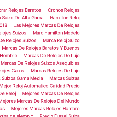
rar Relojes Baratos
Cronos Relojes
o Suizo De Alta Gama
Hamilton Reloj
2018
Las Mejores Marcas De Relojes
lojes Suizos
Marc Hamilton Modelo
De Relojes Suizos
Marca Reloj Suizo
Marcas De Relojes Baratos Y Buenos
e Hombre
Marcas De Relojes De Lujo
Marcas De Relojes Suizos Asequibles
lojes Caros
Marcas Relojes De Lujo
s Suizos Gama Media
Marcas Suizas
Mejor Reloj Automatico Calidad Precio
e Reloj
Mejores Marcas De Relojes
Mejores Marcas De Relojes Del Mundo
zos
Mejores Marcas Relojes Hombre
gina de ejemplo
Precio Diesel Suiza