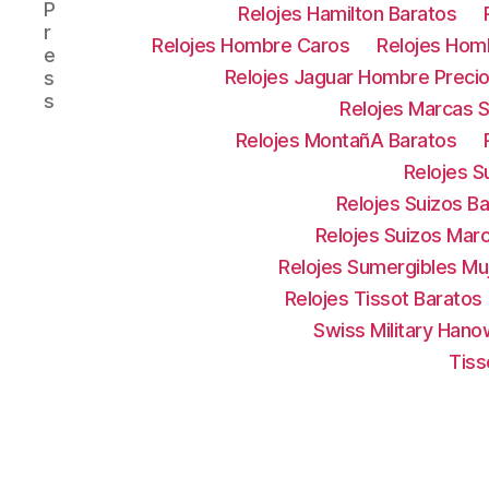
P
Relojes Hamilton Baratos
r
Relojes Hombre Caros
Relojes Hom
e
Relojes Jaguar Hombre Preci
s
s
Relojes Marcas S
Relojes MontañA Baratos
Relojes S
Relojes Suizos B
Relojes Suizos Mar
Relojes Sumergibles Mu
Relojes Tissot Baratos
Swiss Military Han
Tiss