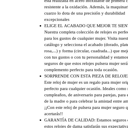
está realizada en acero inoxidable de primera 
resistente a la oxidación. Además, la maquinar
cuarzo lo dota de una precisión y durabilidad
excepcionales
ELIGE EL ACABADO QUE MEJOR TE SIEN
Nuestra completa colección de relojes es perfe
para los gustos de cualquier mujer. Visita nues
catálogo y selecciona el acabado (dorado, plat
rosa,...) y forma (circular, cuadrada...) que me
con tus gustos o con tu personalidad y estamo
seguros de que estos relojes pulsera mujer será
complemento perfecto para toda ocasión.
SORPRENDE CON ESTA PIEZA DE RELOJE
Este reloj de mujer es un regalo para mujer ori
perfecto para cualquier ocasión. Ideales como 
cumpleaños, de aniversario para parejas, para e
de la madre o para celebrar la amistad entre am
¡¡Con este reloj de pulsera para mujer seguro 
acertarás!!
GARANTÍA DE CALIDAD: Estamos seguros 
estos relojes de dama satisfarán sus expectativa