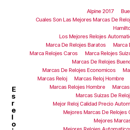
Alpine 2017
Bue
Cuales Son Las Mejores Marcas De Relo
Hamilt
Los Mejores Relojes Automat
Marca De Relojes Baratos
Marca 
Marca Relojes Caros
Marca Relojes Suiz
Marcas De Relojes Buen
Marcas De Relojes Economicos
Ma
Marcas Reloj
Marcas Reloj Hombre
Marcas Relojes Hombre
Marcas 
E
s
Marcas Suizas De Relo
r
Mejor Reloj Calidad Precio Autom
e
Mejores Marcas De Relojes C
l
Mejores Marca
o
Mejores Relojes Automatico