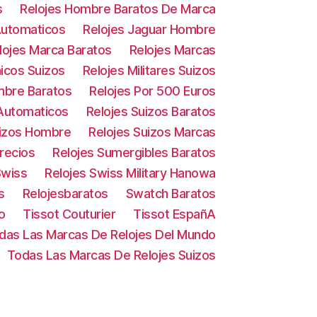
s
Relojes Hombre Baratos De Marca
Automaticos
Relojes Jaguar Hombre
lojes Marca Baratos
Relojes Marcas
icos Suizos
Relojes Militares Suizos
mbre Baratos
Relojes Por 500 Euros
 Automaticos
Relojes Suizos Baratos
uizos Hombre
Relojes Suizos Marcas
Precios
Relojes Sumergibles Baratos
Swiss
Relojes Swiss Military Hanowa
s
Relojesbaratos
Swatch Baratos
o
Tissot Couturier
Tissot EspañA
das Las Marcas De Relojes Del Mundo
Todas Las Marcas De Relojes Suizos