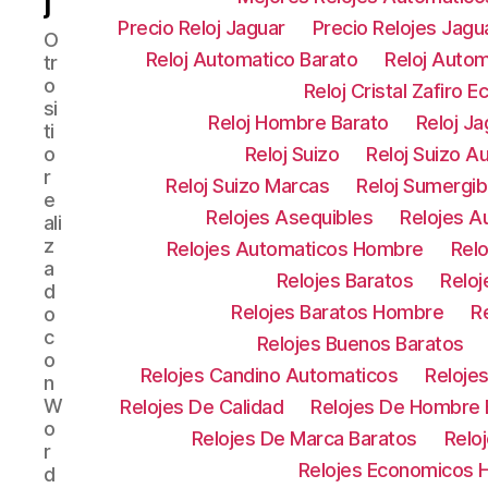
j
Precio Reloj Jaguar
Precio Relojes Jagu
O
Reloj Automatico Barato
Reloj Auto
tr
o
Reloj Cristal Zafiro 
si
Reloj Hombre Barato
Reloj Ja
ti
o
Reloj Suizo
Reloj Suizo A
r
Reloj Suizo Marcas
Reloj Sumergib
e
Relojes Asequibles
Relojes A
ali
z
Relojes Automaticos Hombre
Rel
a
Relojes Baratos
Relo
d
Relojes Baratos Hombre
R
o
c
Relojes Buenos Baratos
o
Relojes Candino Automaticos
Reloje
n
W
Relojes De Calidad
Relojes De Hombre 
o
Relojes De Marca Baratos
Relo
r
Relojes Economicos
d