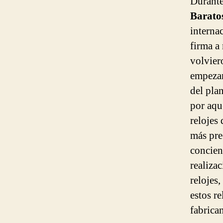
Durante
Barato
interna
firma a 
volvier
empezan
del pla
por aqu
relojes 
más pre
concien
realiza
relojes
estos r
fabrica