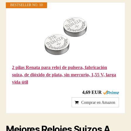
BESTSELLER NO. 10
2 pilas Renata para reloj de pulsera, fabricación
suiza, de dióxido de plata, sin mercurio, 1,55 V, larga
vida útil
4,69 EUR
Comprar en Amazon
Mejores
Relojes Suizos A