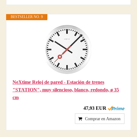
BESTSELLER NO. 9
NeXtime Reloj de pared - Estación de trenes
"STATION", muy silencioso, blanco, redondo, ø 35
cm
47,93 EUR
Comprar en Amazon