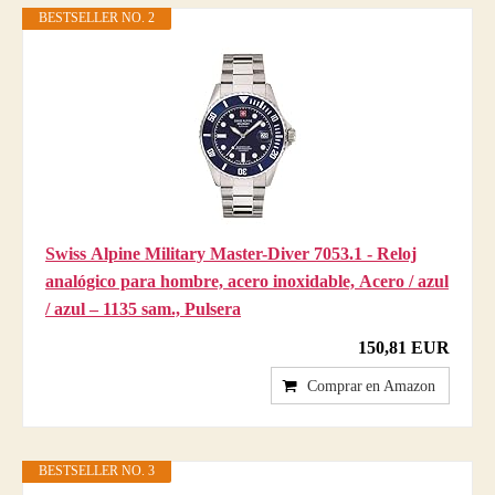
BESTSELLER NO. 2
Swiss Alpine Military Master-Diver 7053.1 - Reloj
analógico para hombre, acero inoxidable, Acero / azul
/ azul – 1135 sam., Pulsera
150,81 EUR
Comprar en Amazon
BESTSELLER NO. 3