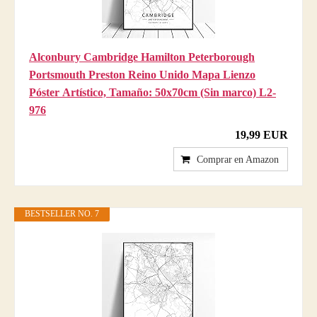
Alconbury Cambridge Hamilton Peterborough
Portsmouth Preston Reino Unido Mapa Lienzo
Póster Artístico, Tamaño: 50x70cm (Sin marco) L2-
976
19,99 EUR
Comprar en Amazon
BESTSELLER NO. 7