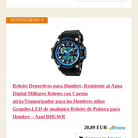
BESTSELLER NO. 4
Relojes Deportivos para Hombre, Resistente al Agua
Digital Militares Relojes con Cuenta
atrás/Temporizador para los Hombres niños
Grandes,LED de analógico Relojes de Pulsera para
Hombre – Azul BHGWR
20,89 EUR