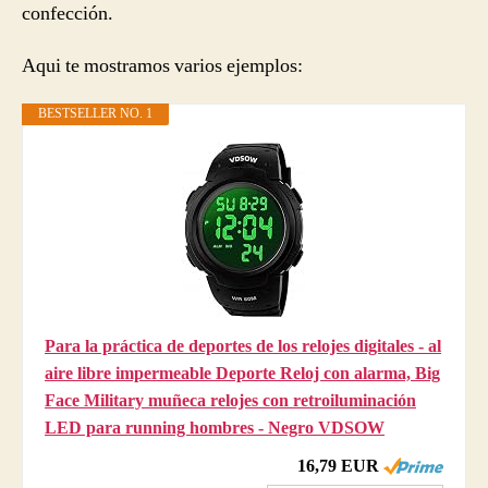
confección.
Aqui te mostramos varios ejemplos:
BESTSELLER NO. 1
Para la práctica de deportes de los relojes digitales - al
aire libre impermeable Deporte Reloj con alarma, Big
Face Military muñeca relojes con retroiluminación
LED para running hombres - Negro VDSOW
16,79 EUR